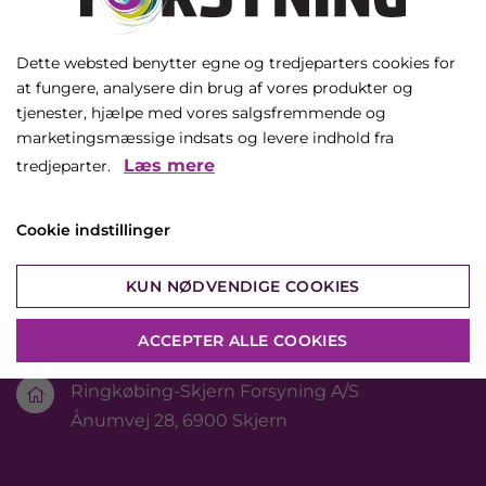
Dette websted benytter egne og tredjeparters cookies for
at fungere, analysere din brug af vores produkter og
tjenester, hjælpe med vores salgsfremmende og
marketingsmæssige indsats og levere indhold fra
Læs mere
tredjeparter.
Kontakt
Cookie indstillinger
+45 96 74 85 00
KUN NØDVENDIGE COOKIES

rsforsyning@rsforsyning.dk
ACCEPTER ALLE COOKIES

Ringkøbing-Skjern Forsyning A/S

Ånumvej 28, 6900 Skjern