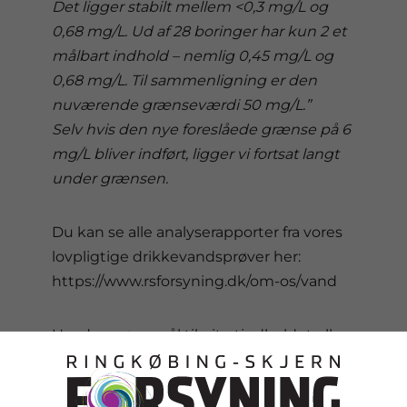
Det ligger stabilt mellem <0,3 mg/L og
0,68 mg/L. Ud af 28 boringer har kun 2 et
målbart indhold – nemlig 0,45 mg/L og
0,68 mg/L. Til sammenligning er den
nuværende grænseværdi 50 mg/L.”
Selv hvis den nye foreslåede grænse på 6
mg/L bliver indført, ligger vi fortsat langt
under grænsen.
Du kan se alle analyserapporter fra vores
lovpligtige drikkevandsprøver her:
https://www.rsforsyning.dk/om-os/vand
Har du spørgsmål til nitratindholdet eller
drikkevandsprøverne generelt, er du altid
velkommen til at kontakte os.